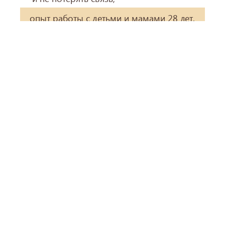
опыт работы с детьми и мамами 28 лет.
28
40
>8000
лет опыта
стран
клиентов
О нас отзываются