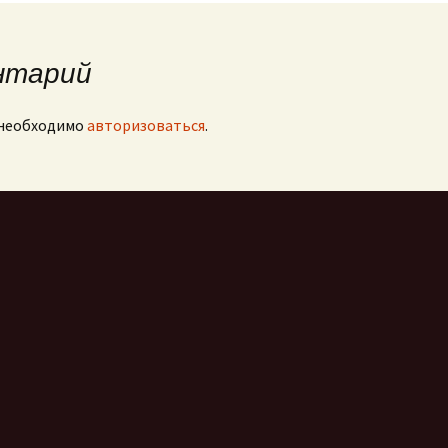
нтарий
 необходимо
авторизоваться
.