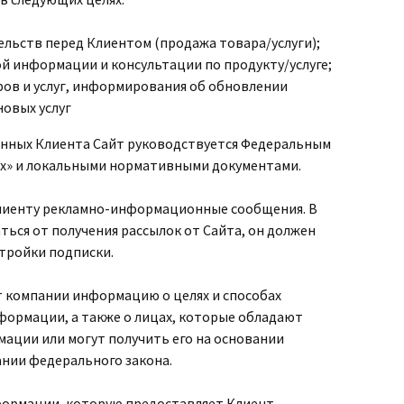
ельств перед Клиентом (продажа товара/услуги);
й информации и консультации по продукту/услуге;
ров и услуг, информирования об обновлении
новых услуг
анных Клиента Сайт руководствуется Федеральным
ых» и локальными нормативными документами.
Клиенту рекламно-информационные сообщения. В
аться от получения рассылок от Сайта, он должен
тройки подписки.
т компании информацию о целях и способах
формации, а также о лицах, которые обладают
мации или могут получить его на основании
ании федерального закона.
ормации, которую предоставляет Клиент.