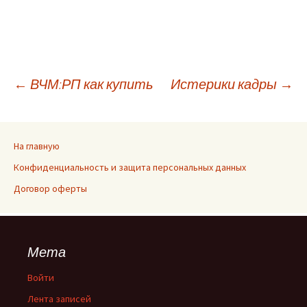
←
ВЧМ:РП как купить
Истерики кадры
→
На главную
Конфиденциальность и защита персональных данных
Договор оферты
Мета
Войти
Лента записей