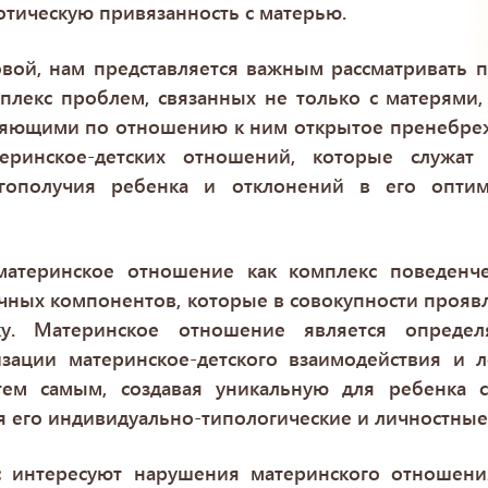
отическую привязанность с матерью.
повой, нам представляется важным рассматривать 
плекс проблем, связанных не только с матерями
ляющими по отношению к ним открытое пренебреж
еринское-детских отношений, которые служат
агополучия ребенка и отклонений в его оптим
атеринское отношение как комплекс поведенче
ных компонентов, которые в совокупности прояв
у. Материнское отношение является опреде
зации материнское-детского взаимодействия и 
тем самым, создавая уникальную для ребенка с
 его индивидуально-типологические и личностны
с интересуют нарушения материнского отношени