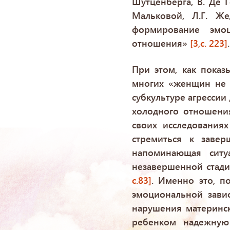
Шутценберга, В. Де Г
Мальковой, Л.Г. Ж
формирование эмоц
отношения»
[3,с. 223]
.
При этом, как показы
многих «женщин не 
субкультуре агрессии 
холодного отношени
своих исследования
стремиться к завер
напоминающая ситу
незавершенной стади
c.83]
. Именно это, 
эмоциональной зави
нарушения материнск
ребенком надежную 