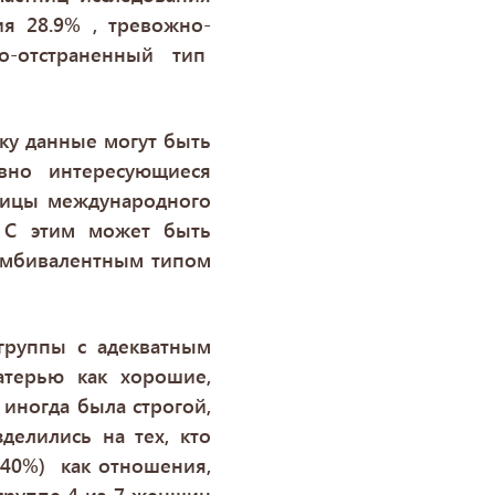
я 28.9% , тревожно-
о-отстраненный тип
ку данные могут быть
вно интересующиеся
ницы международного
. С этим может быть
-амбивалентным типом
группы с адекватным
терью как хорошие,
 иногда была строгой,
елились на тех, кто
(40%) как отношения,
 группе 4 из 7 женщин