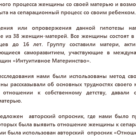
ного процесса женщины со своей матерью и возмо
ыта на сепарационный процесс со своим ребенком
ения или опровержения данной гипотезы н
пе из 38 женщин-матерей. Все женщины состоят в 
цев до 16 лет. Группу составили матери, акт
ающиеся саморазвитием, участвующие в междун
щин «Интуитивное Материнство».
исследования нами были использованы метод св
ны рассказывали об основных трудностях своего 
отношении к собственному детству, давали с
матерью.
едложен авторский опросник, где нами было п
оторых была выявить отношение женщины к сепар
ми была использован авторский опросник «Отноше