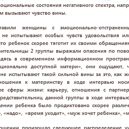
оциональные состояния негативного спектра, напр
м вызывают чувство вины.
тавили женщины с эмоционально-отстранен
и не испытывают особых чувств удовольствия ил
 что ребенок скорее тяготит их своими обращения
авительницы 2 группы выражали опасения по повод
одясь в современном информационном простран
оционально доступной матери», они ощущают, ч
 не испытывают такой сильной вины за это, как 
тношения к материнству в ходе интервью носи
ие сферы жизни: карьеру, отношения с партнер
представительниц данной группы в ходе интервью
ении ребенка было продиктовано скорее разли
 «надо», «время уходит», «муж хочет ребенка», «м
ошении произошло следующее распределение уч