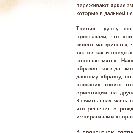
переживают яркие эм
которые в дальнейше
Третью группу сос
признавали, что он
своего материнства,
так же как и предст
хорошая мать». Нах
образец «всегда эм
данному образцу, но
описания своего о
ориентации на друг
Значительная часть 
что решение о рожд
императивами «пора»,
В процентном соотн