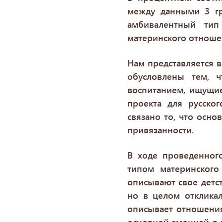
между данными 3 гр
амбивалентный тип
материнского отноше
Нам представляется 
обусловлены тем, 
воспитанием, ищущи
проекта для русско
связано то, что осн
привязанности.
В ходе проведенног
типом материнског
описывают свое детст
но в целом отклика
описывает отношения
основной эмоцией в к