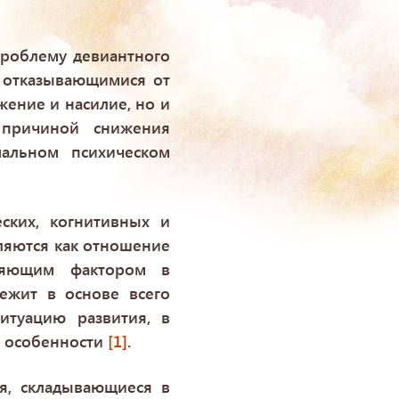
проблему девиантного
, отказывающимися от
ение и насилие, но и
 причиной снижения
альном психическом
ских, когнитивных и
ляются как отношение
ляющим фактором в
лежит в основе всего
итуацию развития, в
е особенности
[1]
.
я, складывающиеся в