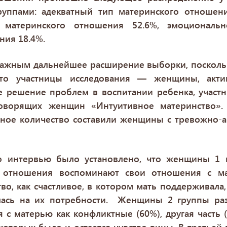
уппами: адекватный тип материнского отношени
 материнского отношения 52.6%, эмоциональн
ния 18.4%.
важным дальнейшее расширение выборки, посколь
что участницы исследования — женщины, акти
е решение проблем в воспитании ребенка, участ
говорящих женщин «Интуитивное материнство»
овное количество составили женщины с тревожно
о интервью было установлено, что женщины 1 
о отношения воспоминают свои отношения с ма
во, как счастливое, в котором мать поддерживала,
лась на их потребности. Женщины 2 группы разд
 с матерью как конфликтные (60%), другая часть 
оторых было и остается чувство вины. В третьей