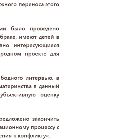
жного переноса этого
.
ами было проведено
браке, имеют детей в
ивно интересующиеся
ародном проекте для
ободного интервью, в
материнства в данный
убъективную оценку
редложено закончить
ационному процессу с
ния к конфликту».