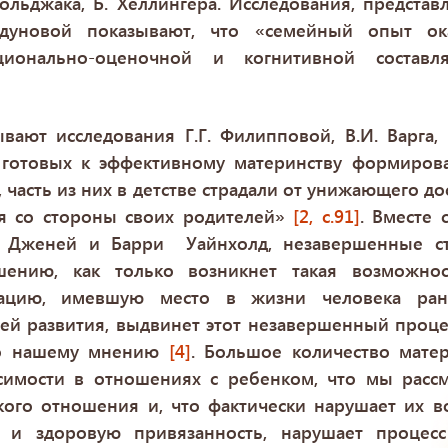
ольджака, Б. Хеллингера. Исследования, предста
едуновой показывают, что «семейный опыт ок
ионально-оценочной и когнитивной составл
вают исследования Г.Г. Филипповой, В.И. Варга, 
готовых к эффективному материнству формирова
, часть из них в детстве страдали от унижающего д
я со стороны своих родителей»
[2, c.91]
. Вместе 
х Дженей и Барри Уайнхолд, незавершенные ст
шению, как только возникнет такая возможнос
ацию, имевшую место в жизни человека ра
ей развития, выдвинет этот незавершенный проц
по нашему мнению
[4]
. Большое количество мате
симости в отношениях с ребенком, что мы рассм
ого отношения и, что фактически нарушает их в
и здоровую привязанность, нарушает процесс