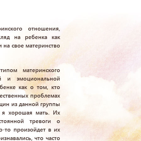
инского отношения,
ляд на ребенка как
и на свое материнство
типом материнского
й и эмоциональной
енке как о том, кто
ожественных проблемах
нщин из данной группы
 я хорошая мать. Их
стоянной тревоги о
о-то произойдет в их
знавались, что часто