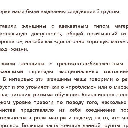
рке нами были выделены следующие 3 группы.
тавили женщины с адекватным типом матер
иональную доступность, общий позитивный взг
ошего», на себя как «достаточно хорошую мать» 
иод» жизни.
тавили женщины с тревожно-амбивалентным 
ивающими перепады эмоциональных состояни
у. В интервью эти женщины чаще говорили о реб
бует и это утомляет, как о «проблеме» или о мн
вья, питания, режима, обучения. Большинство же
оком уровне тревоги по поводу того, насколько
инства представляло из себя соединение по
ятельности в роли матери и надежд на то, что чт
хорошо». Большая часть женщин данной группы при