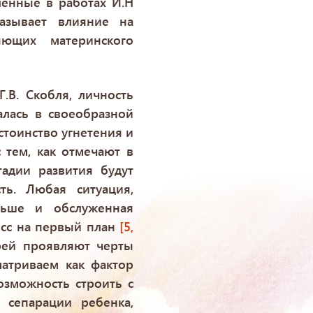
вленные в работах И.Н
азывает влияние на
яющих материнского
Г.В. Скобля, личность
лась в своеобразной
остоинство угнетения и
с тем, как отмечают в
адии развития будут
ть. Любая ситуация,
ньше и обслуженная
есс на первый план
[5,
рей проявляют черты
атриваем как фактор
озможность строить с
 сепарации ребенка,