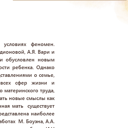
й
 условиях феномен.
дионовой, А.Я. Вари и
ии обусловлен новым
сти ребенка. Однако
ставлениями о семье,
 всех сфер жизни и
 материнского труда,
кать новые смыслы как
енная мать существует
представлена наиболее
ботах М. Боуэна, А.А.