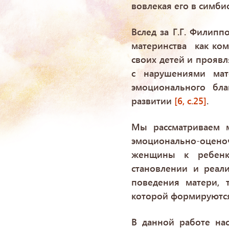
вовлекая его в симби
Вслед за Г.Г. Филип
материнства как ком
своих детей и прояв
с нарушениями мат
эмоционального бл
развитии
[6, c.25]
.
Мы рассматриваем м
эмоционально-оценоч
женщины к ребенк
становлении и реали
поведения матери, 
которой формируются
В данной работе на