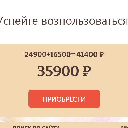
Успейте возпользоваться
24900+16500=
41400 ₽
35900 ₽
ПРИОБРЕСТИ
ПОИСК ПО САЙТУ
МЫ