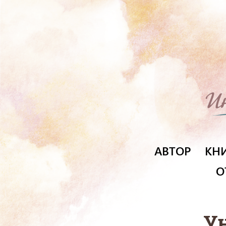
АВТОР
КН
О
У