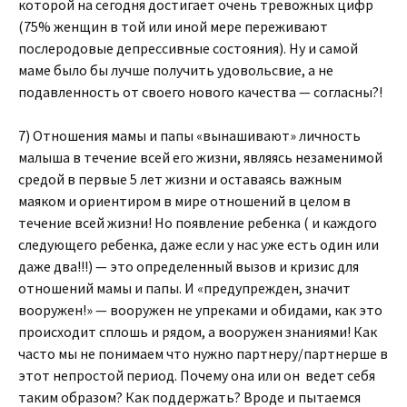
которой на сегодня достигает очень тревожных цифр
(75% женщин в той или иной мере переживают
послеродовые депрессивные состояния). Ну и самой
маме было бы лучше получить удовольсвие, а не
подавленность от своего нового качества — согласны?!
7) Отношения мамы и папы «вынашивают» личность
малыша в течение всей его жизни, являясь незаменимой
средой в первые 5 лет жизни и оставаясь важным
маяком и ориентиром в мире отношений в целом в
течение всей жизни! Но появление ребенка ( и каждого
следующего ребенка, даже если у нас уже есть один или
даже два!!!) — это определенный вызов и кризис для
отношений мамы и папы. И «предупрежден, значит
вооружен!» — вооружен не упреками и обидами, как это
происходит сплошь и рядом, а вооружен знаниями! Как
часто мы не понимаем что нужно партнеру/партнерше в
этот непростой период. Почему она или он ведет себя
таким образом? Как поддержать? Вроде и пытаемся