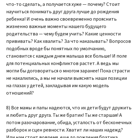
что-то сделать, а получается хуже — почему? Стоит
научиться понимать друг друга лучше до рождения
ребенка! И очень важно своевременно прояснить
жизненно важные моменты нашего будущего
родительства — чему будем учить? Какие ценности
прививать? Как хвалить? За что наказывать? Вопросов
подобных вроде бы понятных по умолчанию,
становится с каждым днем малыша все больше! И поле
для потенциальных конфликтов растет. А ведь мы
могли бы договориться о многом заранее! Пока страсти
не накалились, а мы не начали выяснять наши позиции
на глазах у детей, закладывая им какую модель
отношений?
8) Все мамы и папы надеются, что их дети будут дружить
и любить друг друга. Ты же братик! Ты же старшая! А
потом разочарование, обида, усталость от бесконечных
разборок и сцен ревности. Хватит ли наших надежд?
Или нам стоит вовремя, еще до рождения братика