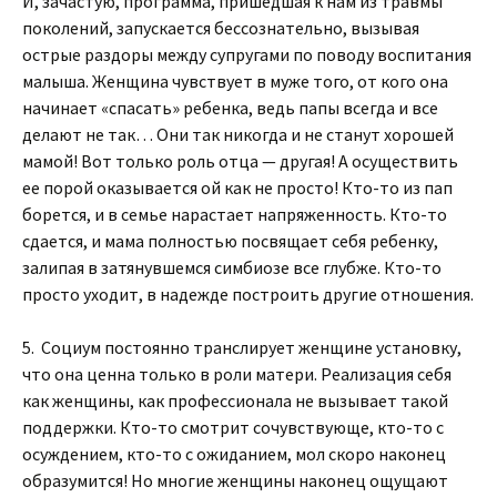
И, зачастую, программа, пришедшая к нам из травмы
поколений, запускается бессознательно, вызывая
острые раздоры между супругами по поводу воспитания
малыша. Женщина чувствует в муже того, от кого она
начинает «спасать» ребенка, ведь папы всегда и все
делают не так… Они так никогда и не станут хорошей
мамой! Вот только роль отца — другая! А осуществить
ее порой оказывается ой как не просто! Кто-то из пап
борется, и в семье нарастает напряженность. Кто-то
сдается, и мама полностью посвящает себя ребенку,
залипая в затянувшемся симбиозе все глубже. Кто-то
просто уходит, в надежде построить другие отношения.
5. Социум постоянно транслирует женщине установку,
что она ценна только в роли матери. Реализация себя
как женщины, как профессионала не вызывает такой
поддержки. Кто-то смотрит сочувствующе, кто-то с
осуждением, кто-то с ожиданием, мол скоро наконец
образумится! Но многие женщины наконец ощущают