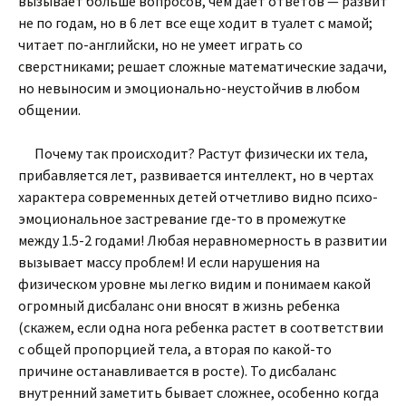
вызывает больше вопросов, чем дает ответов — развит
не по годам, но в 6 лет все еще ходит в туалет с мамой;
читает по-английски, но не умеет играть со
сверстниками; решает сложные математические задачи,
но невыносим и эмоционально-неустойчив в любом
общении.
Почему так происходит? Растут физически их тела,
прибавляется лет, развивается интеллект, но в чертах
характера современных детей отчетливо видно психо-
эмоциональное застревание где-то в промежутке
между 1.5-2 годами! Любая неравномерность в развитии
вызывает массу проблем! И если нарушения на
физическом уровне мы легко видим и понимаем какой
огромный дисбаланс они вносят в жизнь ребенка
(скажем, если одна нога ребенка растет в соответствии
с общей пропорцией тела, а вторая по какой-то
причине останавливается в росте). То дисбаланс
внутренний заметить бывает сложнее, особенно когда