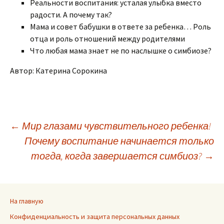
Реальности воспитания: усталая улыбка вместо
радости. А почему так?
Мама и совет бабушки в ответе за ребенка… Роль
отца и роль отношений между родителями
Что любая мама знает не по наслышке о симбиозе?
Автор: Катерина Сорокина
Навигация
←
Мир глазами чувствительного ребенка!
Почему воспитание начинается только
тогда, когда завершается симбиоз?
→
по
записям
На главную
Конфиденциальность и защита персональных данных